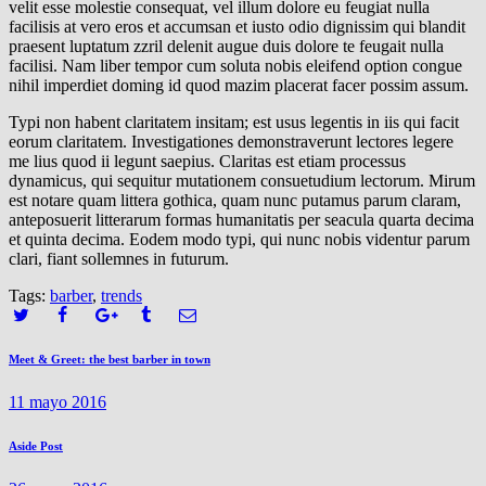
velit esse molestie consequat, vel illum dolore eu feugiat nulla
facilisis at vero eros et accumsan et iusto odio dignissim qui blandit
praesent luptatum zzril delenit augue duis dolore te feugait nulla
facilisi. Nam liber tempor cum soluta nobis eleifend option congue
nihil imperdiet doming id quod mazim placerat facer possim assum.
Typi non habent claritatem insitam; est usus legentis in iis qui facit
eorum claritatem. Investigationes demonstraverunt lectores legere
me lius quod ii legunt saepius. Claritas est etiam processus
dynamicus, qui sequitur mutationem consuetudium lectorum. Mirum
est notare quam littera gothica, quam nunc putamus parum claram,
anteposuerit litterarum formas humanitatis per seacula quarta decima
et quinta decima. Eodem modo typi, qui nunc nobis videntur parum
clari, fiant sollemnes in futurum.
Tags:
barber
,
trends
Navegación
Previous
Meet & Greet: the best barber in town
post:
de
11 mayo 2016
entradas
Next
Aside Post
post: