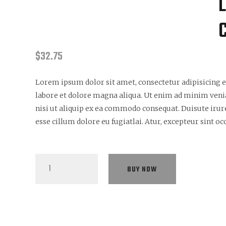
$
32.75
Lorem ipsum dolor sit amet, consectetur adipisicing e
labore et dolore magna aliqua. Ut enim ad minim veni
nisi ut aliquip ex ea commodo consequat. Duisute irure
esse cillum dolore eu fugiatlai. Atur, excepteur sint o
Light
BUY NOW
Shave
Max
Care
Brush
cantidad